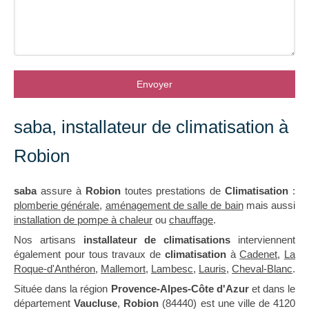
Envoyer
saba, installateur de climatisation à
Robion
saba
assure à
Robion
toutes prestations de
Climatisation
:
plomberie générale
,
aménagement de salle de bain
mais aussi
installation de pompe à chaleur
ou
chauffage
.
Nos artisans
installateur de climatisations
interviennent
également pour tous travaux de
climatisation
à
Cadenet
,
La
Roque-d'Anthéron
,
Mallemort
,
Lambesc
,
Lauris
,
Cheval-Blanc
.
Située dans la région
Provence-Alpes-Côte d'Azur
et dans le
département
Vaucluse
,
Robion
(84440) est une ville de 4120